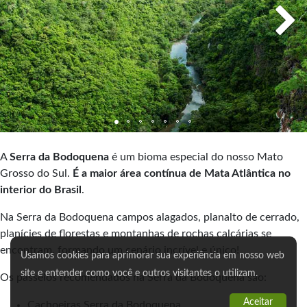
A
Serra da Bodoquena
é um bioma especial do nosso Mato
Grosso do Sul.
É a
maior área contínua de Mata Atlântica no
interior do Brasil
.
Na Serra da Bodoquena campos alagados, planalto de cerrado,
planícies de florestas e montanhas de rochas calcárias se
encontram, formando um cenário incrível e único!
Usamos cookies para aprimorar sua experiência em nosso web
site e entender como você e outros visitantes o utilizam.
Os passeios recomendados na Serra da Bodoquena são:
Aceitar
Cachoeiras Serra da Bodoquena