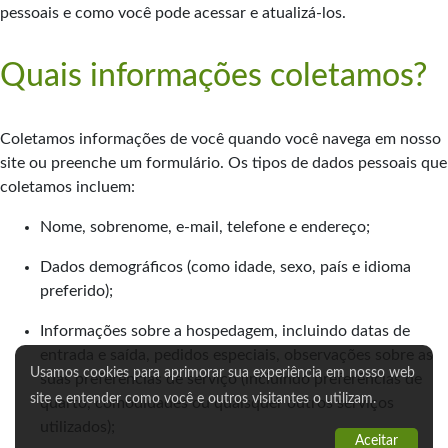
pessoais e como você pode acessar e atualizá-los.
Quais informações coletamos?
Coletamos informações de você quando você navega em nosso
site ou preenche um formulário. Os tipos de dados pessoais que
coletamos incluem:
Nome, sobrenome, e-mail, telefone e endereço;
Dados demográficos (como idade, sexo, país e idioma
preferido);
Informações sobre a hospedagem, incluindo datas de
entrada e saída, pedidos especiais, observações sobre as
Usamos cookies para aprimorar sua experiência em nosso web
suas preferências de serviço (incluindo preferências de
site e entender como você e outros visitantes o utilizam.
quarto, comodidades ou quaisquer outros serviços
utilizados);
Aceitar