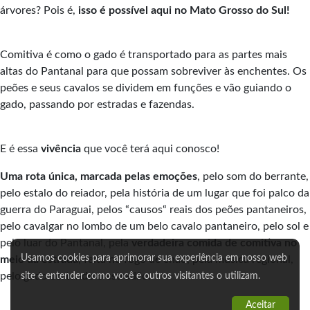
árvores? Pois é,
isso é possível aqui no Mato Grosso do Sul!
Comitiva é como o gado é transportado para as partes mais
altas do Pantanal para que possam sobreviver às enchentes. Os
peões e seus cavalos se dividem em funções e vão guiando o
gado, passando por estradas e fazendas.
E é essa
vivência
que você terá aqui conosco!
Uma rota única, marcada pelas emoções
, pelo som do berrante,
pelo estalo do reiador, pela história de um lugar que foi palco da
guerra do Paraguai, pelos “causos“ reais dos peões pantaneiros,
pelo cavalgar no lombo de um belo cavalo pantaneiro, pelo sol e
pelo luar do Pantanal, pela
verdadeira comida de comitiva no
Usamos cookies para aprimorar sua experiência em nosso web
meio da estrada
, feita no fogo de chão, pela música regional,
pelo gado cortando o estradão.
site e entender como você e outros visitantes o utilizam.
Aceitar