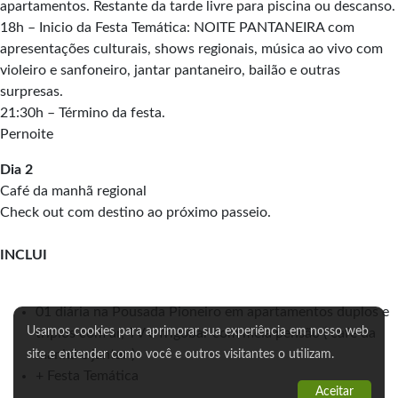
apartamentos. Restante da tarde livre para piscina ou descanso.
18h – Inicio da Festa Temática: NOITE PANTANEIRA com
apresentações culturais, shows regionais, música ao vivo com
violeiro e sanfoneiro, jantar pantaneiro, bailão e outras
surpresas.
21:30h – Término da festa.
Pernoite
Dia 2
Café da manhã regional
Check out com destino ao próximo passeio.
INCLUI
01 diária na Pousada Pioneiro em apartamentos duplos e
Usamos cookies para aprimorar sua experiência em nosso web
triplos com ar, TV e frigobar com meia pensão ( café da
manhã e jantar )
site e entender como você e outros visitantes o utilizam.
+ Festa Temática
Aceitar