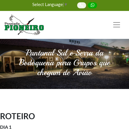
Select Language
▼
Pantanal Sul e Serra da
Bodoquena para Grupos que
chegam de Avião
ROTEIRO
DIA 1