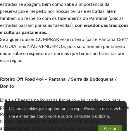
estradas se apagam, bem como sabe a importância da
preservação e respeito por nossas terras e estradas, além
também do respeito com os fazendeiros do Pantanal (pois as
estradas passam por suas fazendas),
conhecedor das tradições
e culturas pantaneiras.
Se alguém quiser COMPRAR esse roteiro (parte Pantanal) SEM
O GUIA, nós NÃO VENDEMOS, pois só o homem pantaneiro
daqui sabe o respeito e as normas que temos ao transitar por
essa região.
Roteiro Off Road 4x4 – Pantanal / Serra da Bodoquena /
Bonito
Dia 1 -
Chegada na Pousada Pioneiro – Miranda – MS para
ponto de encontro do grupo com o guia que irá acompanhá-los
Usamos cookies para aprimorar sua experiência em nosso web
Pantanal adentro.
site e entender como você e outros visitantes o utilizam.
Noite - Festa temática NOITE PANTANEIRA com
apresentações, show cultural, musica ao vivo com violeiro e
Aceitar