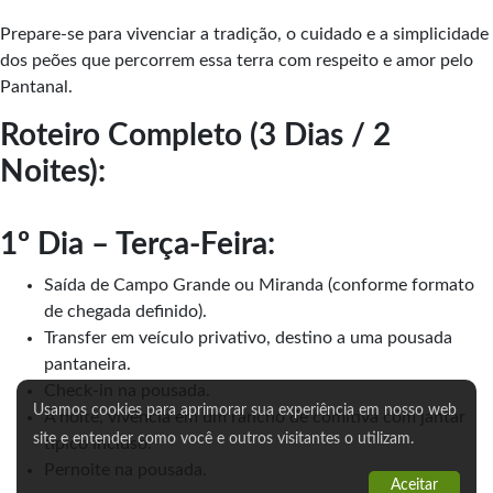
Prepare-se para vivenciar a tradição, o cuidado e a simplicidade
dos peões que percorrem essa terra com respeito e amor pelo
Pantanal.
Roteiro Completo (3 Dias / 2
Noites):
1º Dia – Terça-Feira:
Saída de Campo Grande ou Miranda (conforme formato
de chegada definido).
Transfer em veículo privativo, destino a uma pousada
pantaneira.
Check-in na pousada.
Usamos cookies para aprimorar sua experiência em nosso web
À noite, vivência em um rancho de comitiva com jantar
site e entender como você e outros visitantes o utilizam.
típico incluso.
Pernoite na pousada.
Aceitar