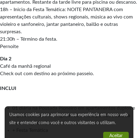
apartamentos. Restante da tarde livre para piscina ou descanso.
18h – Inicio da Festa Temática: NOITE PANTANEIRA com
apresentações culturais, shows regionais, música ao vivo com
violeiro e sanfoneiro, jantar pantaneiro, bailão e outras
surpresas.
21:30h – Término da festa.
Pernoite
Dia 2
Café da manhã regional
Check out com destino ao próximo passeio.
INCLUI
01 diária na Pousada Pioneiro em apartamentos duplos e
Usamos cookies para aprimorar sua experiência em nosso web
triplos com ar, TV e frigobar com meia pensão ( café da
manhã e jantar )
site e entender como você e outros visitantes o utilizam.
+ Festa Temática
Aceitar